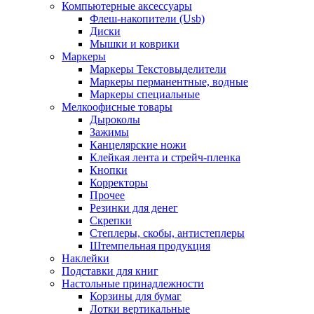
Компьютерные аксессуары
Флеш-накопители (Usb)
Диски
Мышки и коврики
Маркеры
Маркеры Текстовыделители
Маркеры перманентные, водные
Маркеры специальные
Мелкоофисные товары
Дыроколы
Зажимы
Канцелярские ножи
Клейкая лента и стрейч-пленка
Кнопки
Корректоры
Прочее
Резинки для денег
Скрепки
Степлеры, скобы, антистеплеры
Штемпельная продукция
Наклейки
Подставки для книг
Настольные принадлежности
Корзины для бумаг
Лотки вертикальные