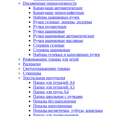
Письменные принадлежности
Карандаши автоматические
Карандаши чернографитные
Наборы шариковых ручек
Ручки гелевые, линеры, роллеры
Ручки подарочные
Ручки шариковые
Ручки шариковые автоматические
Ручки шариковые масляные
Стержни гелевые
Стержни шариковые
Наборы гелевых и капилярных ручек
Развивающие товары для детей
Раскраски
Светоотражающие товары
Сувениры
Текстильная продукция
Папки для тетрадей А4
Папки для тетрадей А5
Папки для труда А4
Папки школьные с ручками
Пеналы без наполнения
Пеналы наполненные
Пеналы-косметички, тубусы, кошельки
Ранцы для дошкольников