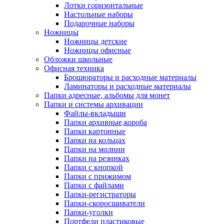
Лотки горизонтальные
Настольные наборы
Подарочные наборы
Ножницы
Ножницы детские
Ножницы офисные
Обложки школьные
Офисная техника
Брошюраторы и расходные материалы
Ламинаторы и расходные материалы
Папки адресные, альбомы для монет
Папки и системы архивации
Файлы-вкладыши
Папки архивные,короба
Папки картонные
Папки на кольцах
Папки на молнии
Папки на резинках
Папки с кнопкой
Папки с прижимом
Папки с файлами
Папки-регистраторы
Папки-скоросшиватели
Папки-уголки
Портфели пластиковые