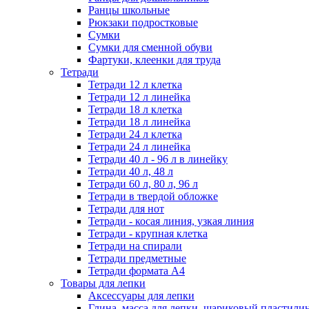
Ранцы школьные
Рюкзаки подростковые
Сумки
Сумки для сменной обуви
Фартуки, клеенки для труда
Тетради
Тетради 12 л клетка
Тетради 12 л линейка
Тетради 18 л клетка
Тетради 18 л линейка
Тетради 24 л клетка
Тетради 24 л линейка
Тетради 40 л - 96 л в линейку
Тетради 40 л, 48 л
Тетради 60 л, 80 л, 96 л
Тетради в твердой обложке
Тетради для нот
Тетради - косая линия, узкая линия
Тетради - крупная клетка
Тетради на спирали
Тетради предметные
Тетради формата А4
Товары для лепки
Аксессуары для лепки
Глина, масса для лепки, шариковый пластили