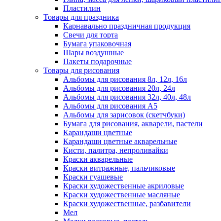
Пластилин
Товары для праздника
Карнавально праздничная продукция
Свечи для торта
Бумага упаковочная
Шары воздушные
Пакеты подарочные
Товары для рисования
Альбомы для рисования 8л, 12л, 16л
Альбомы для рисования 20л, 24л
Альбомы для рисования 32л, 40л, 48л
Альбомы для рисования А5
Альбомы для зарисовок (скетчбуки)
Бумага для рисования, акварели, пастели
Карандаши цветные
Карандаши цветные акварельные
Кисти, палитра, непроливайки
Краски акварельные
Краски витражные, пальчиковые
Краски гуашевые
Краски художественные акриловые
Краски художественные масляные
Краски художественные, разбавители
Мел