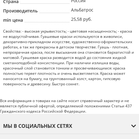
Россия
Страна
Альбатрос
Производитель
25,58 руб.
min цена
Свойства: - высокая укрывистость; - цветовая насыщенность; - краска
не водоустойчивая. Гуашевые краски используются в живописи,
декоративно-прикладном искусстве, художественно-оформительских
работах, а так же прекрасны в детском творчестве. Гуашь - плотная,
непрозрачная краска, после высыхания она становится бархатистой и
матовой. Гуашевая краска разводится водой до состояния жидкой
сметаноподобной консистенции. При наличии излишка воды,
красочный слой становится тонким и просвечивающимся: краска
полностью теряет плотность и очень высветляется. Краска может
наносится на бумагу, на грунтованный холст, картон, гипсовую
поверхность и древесину. Быстро сохнет.
Вся информация о товарах на сайте носит справочный характер и не
является публичной офертой, определяемой положениями Статьи 437
Гражданского кодекса Российской Федерации.
МЫ В СОЦИАЛЬНЫХ СЕТЯХ